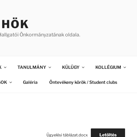
 HÖK
allgatói Önkormányzatának oldala.
K
TANULMÁNY
KÜLÜGY
KOLLÉGIUM
SOK
Galéria
Öntevékeny körök / Student clubs
Letöltés
Ügyelési táblázat.docx