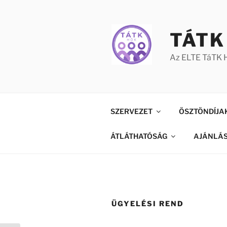
Tartalomhoz
TÁTK
Az ELTE TáTK H
SZERVEZET
ÖSZTÖNDÍJA
ÁTLÁTHATÓSÁG
AJÁNLÁ
ÜGYELÉSI REND