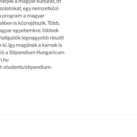
rjék a magyar kultúrát, itt
olatokat, egy nemzetközi
 a program a magyar
ében is közrejátszik. Több,
magyar egyetemkre, többek
i hallgatók legnagyobb részét
ki, így magának a karnak is
áció a Stipendium Hungaricum
m.hu
ent-students/stipendium-