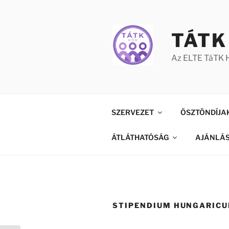
Tartalomhoz
TÁTK
Az ELTE TáTK H
SZERVEZET
ÖSZTÖNDÍJA
ÁTLÁTHATÓSÁG
AJÁNLÁ
STIPENDIUM HUNGARIC