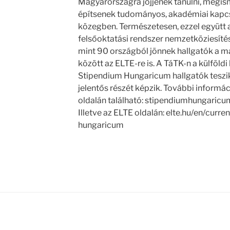
Magyarországra jöjjenek tanulni, megisme
építsenek tudományos, akadémiai kapcs
közegben. Természetesen, ezzel együtt
felsőoktatási rendszer nemzetköziesítés
mint 90 országból jönnek hallgatók a 
között az ELTE-re is. A TáTK-n a külföld
Stipendium Hungaricum hallgatók teszik 
jelentős részét képzik. További inform
oldalán található: stipendiumhungaricu
Illetve az ELTE oldalán: elte.hu/en/curr
hungaricum