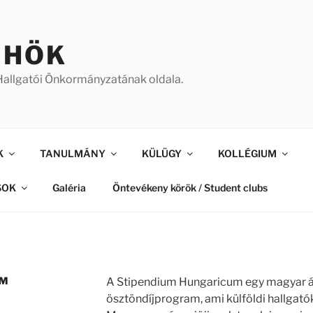
 HÖK
allgatói Önkormányzatának oldala.
K
TANULMÁNY
KÜLÜGY
KOLLÉGIUM
SOK
Galéria
Öntevékeny körök / Student clubs
UM
A Stipendium Hungaricum egy magyar ál
ösztöndíjprogram, ami külföldi hallgatók