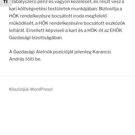
Betűméret váltása
szabályszerű pénz és vagyon kezelését, és részt vesz a
kari költségvetési testületek munkájában. Biztosítja a
HÖK rendelkezésre bocsátott iroda megfelelő
működését, a HÖK rendelkezésére bocsátott eszközök
leltárát. Emellett képviseli a kart és a HÖK-öt az EHÖK
Gazdasági bizottságában.
A Gazdasági Alelnök pozícióját jelenleg Karancsi
András tölti be.
Köszönjük WordPress!