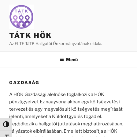
Tartalomhoz
TÁTK HÖK
Az ELTE TáTK Hallgatói Önkormányzatának oldala.
Menü
GAZDASÁG
A HÖK Gazdasági alelnöke foglalkozik a HÖK
pénzügyeivel. Ez nagyvonalakban egy költségvetési
tervezet és egy megvalósult költségvetés megírását
jelenti, amelyeket a Küldöttgyűlés fogad el.
Segédkezik a hallgatói juttatások meghatározásában,
Nagy kontraszt váltása
pályázatok elbírálásában. Emellett biztosítja a HÖK