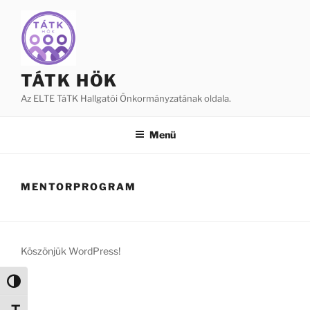
Tartalomhoz
TÁTK HÖK
Az ELTE TáTK Hallgatói Önkormányzatának oldala.
Menü
MENTORPROGRAM
Köszönjük WordPress!
Nagy kontraszt váltása