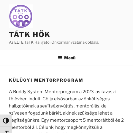
Tartalomhoz
TÁTK HÖK
Az ELTE TáTK Hallgatói Önkormányzatának oldala.
Menü
KÜLÜGYI MENTORPROGRAM
A Buddy System Mentorprogram a 2023-as tavaszi
félévben indult. Célja elsősorban az önköltséges
hallgatóknak a segítségnyújtás, mentorálás, de
szívesen fogadunk bárkit, akinek szüksége lehet a
segítségünkre. Egy mentorcsoport 5 mentoráltból és 2
Nagy kontraszt váltása
mentorból áll. Célunk, hogy megkönnyítsük a