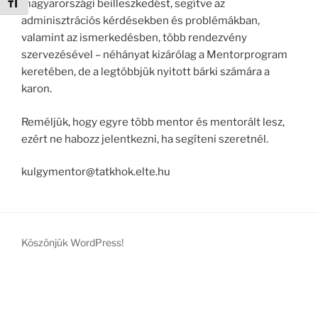
Betűméret váltása
magyarországi beilleszkedést, segítve az
adminisztrációs kérdésekben és problémákban,
valamint az ismerkedésben, több rendezvény
szervezésével – néhányat kizárólag a Mentorprogram
keretében, de a legtöbbjük nyitott bárki számára a
karon.
Reméljük, hogy egyre több mentor és mentorált lesz,
ezért ne habozz jelentkezni, ha segíteni szeretnél.
kulgymentor@tatkhok.elte.hu
Köszönjük WordPress!