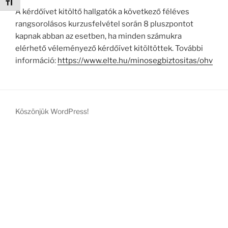
Betűméret váltása
A kérdőívet kitöltő hallgatók a következő féléves
rangsorolásos kurzusfelvétel során 8 pluszpontot
kapnak abban az esetben, ha minden számukra
elérhető véleményező kérdőívet kitöltöttek. További
információ:
https://www.elte.hu/minosegbiztositas/ohv
Köszönjük WordPress!