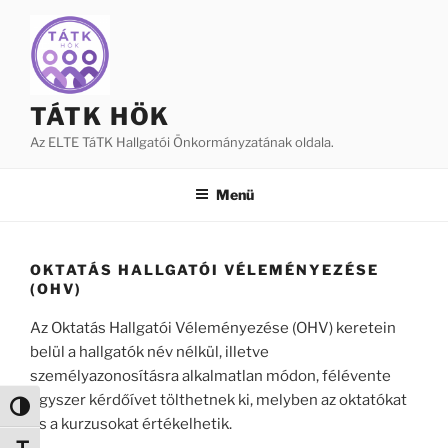
Tartalomhoz
TÁTK HÖK
Az ELTE TáTK Hallgatói Önkormányzatának oldala.
Menü
OKTATÁS HALLGATÓI VÉLEMÉNYEZÉSE
(OHV)
Az Oktatás Hallgatói Véleményezése (OHV) keretein
belül a hallgatók név nélkül, illetve
személyazonosításra alkalmatlan módon, félévente
egyszer kérdőívet tölthetnek ki, melyben az oktatókat
Nagy kontraszt váltása
és a kurzusokat értékelhetik.