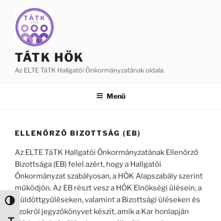
Tartalomhoz
TÁTK HÖK
Az ELTE TáTK Hallgatói Önkormányzatának oldala.
Menü
ELLENŐRZŐ BIZOTTSÁG (EB)
Az ELTE TáTK Hallgatói Önkormányzatának Ellenőrző
Bizottsága (EB) felel azért, hogy a Hallgatói
Önkormányzat szabályosan, a HÖK Alapszabály szerint
működjön. Az EB részt vesz a HÖK Elnökségi ülésein, a
Küldöttgyűléseken, valamint a Bizottsági üléseken és
Nagy kontraszt váltása
azokról jegyzőkönyvet készít, amik a Kar honlapján