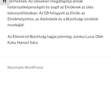
Betűméret váltása
elérhetőek. Az üléseken megállapítja annak
határozatképességét és segít az Elnöknek az ülés
lebonyolításában. Az EB felügyeli az Elnök, az
Elnökhelyettes, az Alelnökök és a Bizottsági elnökök
munkáját.
Az Ellenőrző Bizottság tagjai jelenleg: Juhász Luca, Oláh
Kata, Hanzel Sára
Köszönjük WordPress!