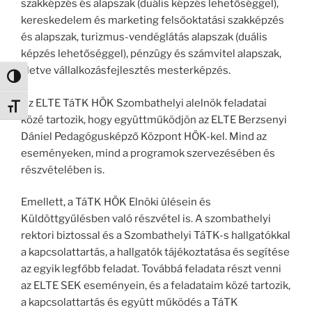
szakképzés és alapszak (duális képzés lehetőséggel),
kereskedelem és marketing felsőoktatási szakképzés
és alapszak, turizmus-vendéglátás alapszak (duális
képzés lehetőséggel), pénzügy és számvitel alapszak,
illetve vállalkozásfejlesztés mesterképzés.
Nagy kontraszt váltása
Az ELTE TáTK HÖK Szombathelyi alelnök feladatai
Betűméret váltása
közé tartozik, hogy együttműködjön az ELTE Berzsenyi
Dániel Pedagógusképző Központ HÖK-kel. Mind az
eseményeken, mind a programok szervezésében és
részvételében is.
Emellett, a TáTK HÖK Elnöki ülésein és
Küldöttgyűlésben való részvétel is. A szombathelyi
rektori biztossal és a Szombathelyi TáTK-s hallgatókkal
a kapcsolattartás, a hallgatók tájékoztatása és segítése
az egyik legfőbb feladat. Továbbá feladata részt venni
az ELTE SEK eseményein, és a feladataim közé tartozik,
a kapcsolattartás és együtt működés a TáTK