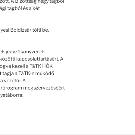
ött. A Bizottság négy tagból
sági tagból és a két
yesi Boldizsár tölti be.
ések jegyzőkönyvének
 közötti kapcsolattartásért. A
fogva kezeli a TáTK HÖK
két tagja a TáTK-n működő
a vezetői. A
torprogram megszervezéséért
lyatáborra.