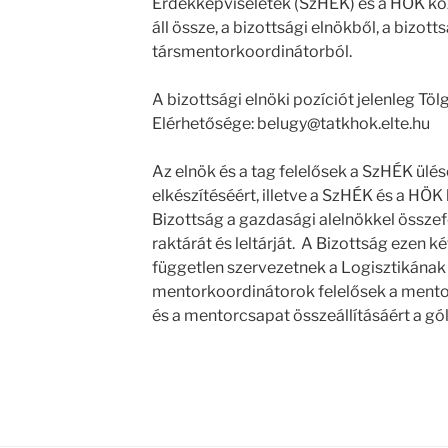
Érdekképviseletek (SzHÉK) és a HÖK köz
áll össze, a bizottsági elnökből, a bizott
társmentorkoordinátorból.
A bizottsági elnöki pozíciót jelenleg Tölg
Elérhetősége: belugy@tatkhok.elte.hu
Az elnök és a tag felelősek a SzHÉK ül
elkészítéséért, illetve a SzHÉK és a HÖK
Bizottság a gazdasági alelnökkel össze
raktárát és leltárját. A Bizottság ezen 
független szervezetnek a Logisztikának 
mentorkoordinátorok felelősek a men
és a mentorcsapat összeállításáért a gó