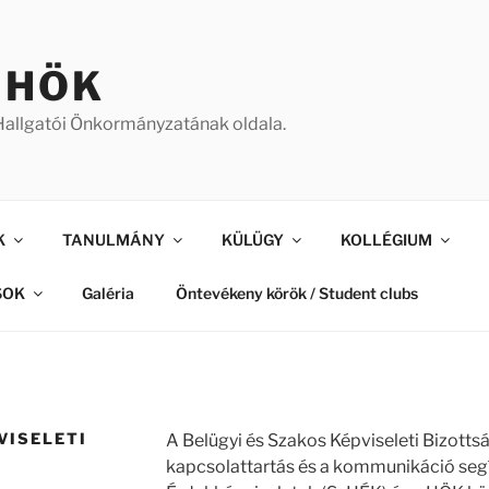
 HÖK
allgatói Önkormányzatának oldala.
K
TANULMÁNY
KÜLÜGY
KOLLÉGIUM
SOK
Galéria
Öntevékeny körök / Student clubs
VISELETI
A Belügyi és Szakos Képviseleti Bizotts
kapcsolattartás és a kommunikáció segí