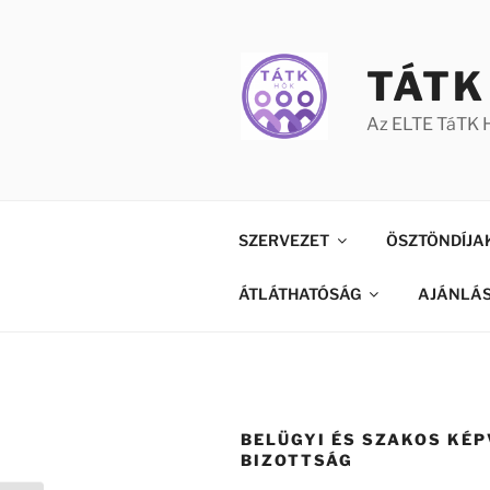
Tartalomhoz
TÁTK
Az ELTE TáTK H
SZERVEZET
ÖSZTÖNDÍJA
ÁTLÁTHATÓSÁG
AJÁNLÁ
BELÜGYI ÉS SZAKOS KÉP
BIZOTTSÁG