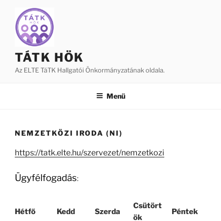
Tartalomhoz
TÁTK HÖK
Az ELTE TáTK Hallgatói Önkormányzatának oldala.
Menü
NEMZETKÖZI IRODA (NI)
https://tatk.elte.hu/szervezet/nemzetkozi
Ügyfélfogadás
:
Csütört
Hétfő
Kedd
Szerda
Péntek
ök