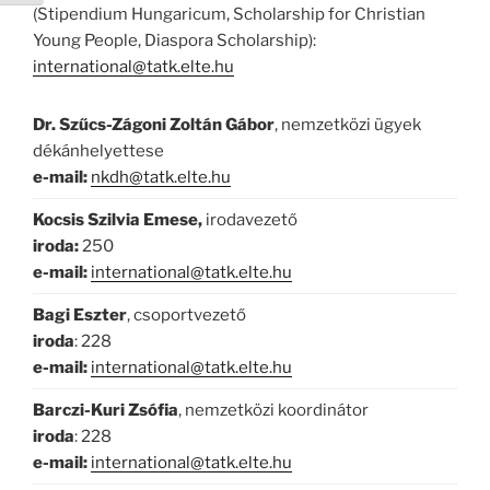
(Stipendium Hungaricum, Scholarship for Christian
Young People, Diaspora Scholarship):
international@tatk.elte.hu
Dr. Szűcs-Zágoni Zoltán Gábor
, nemzetközi ügyek
dékánhelyettese
e-mail:
nkdh@tatk.elte.hu
Kocsis Szilvia Emese,
irodavezető
iroda:
250
e-mail:
international@tatk.elte.hu
Bagi Eszter
, csoportvezető
iroda
: 228
e-mail:
international@tatk.elte.hu
Barczi-Kuri Zsófia
, nemzetközi koordinátor
iroda
: 228
e-mail:
international@tatk.elte.hu