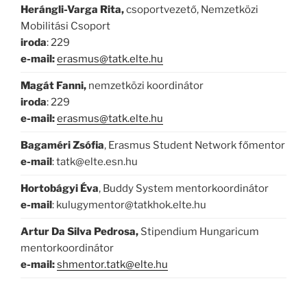
Herángli-Varga Rita,
csoportvezető, Nemzetközi
Mobilitási Csoport
iroda
: 229
e-mail:
erasmus@tatk.elte.hu
Magát Fanni,
nemzetközi koordinátor
iroda
: 229
e-mail:
erasmus@tatk.elte.hu
Bagaméri Zsófia
, Erasmus Student Network főmentor
e-mail
: tatk@elte.esn.hu
Hortobágyi Éva
, Buddy System mentorkoordinátor
e-mail
: kulugymentor@tatkhok.elte.hu
Artur Da Silva Pedrosa,
Stipendium Hungaricum
mentorkoordinátor
e-mail:
shmentor.tatk@elte.hu