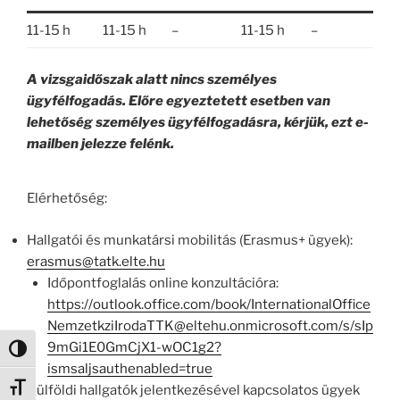
11-15 h
11-15 h
–
11-15 h
–
A vizsgaidőszak alatt nincs személyes
ügyfélfogadás. Előre egyeztetett esetben van
lehetőség személyes ügyfélfogadásra, kérjük, ezt e-
mailben jelezze felénk.
Elérhetőség:
Hallgatói és munkatársi mobilitás (Erasmus+ ügyek):
erasmus@tatk.elte.hu
Időpontfoglalás online konzultációra:
https://outlook.office.com/book/InternationalOffice
NemzetkziIrodaTTK@eltehu.onmicrosoft.com/s/sIp
9mGi1E0GmCjX1-wOC1g2?
Nagy kontraszt váltása
ismsaljsauthenabled=true
Külföldi hallgatók jelentkezésével kapcsolatos ügyek
Betűméret váltása