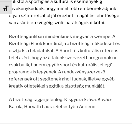
buliktól a sportig és a kulturális eseményekig
tevékenykedünk, hogy minél több embernek adjunk
Betűméret váltása
olyan színteret, ahol jól érezheti magát és lehetősége
van akár élete végéig szóló barátságokat kötni.
Bizottságunkban mindenkinek megvan a szerepe. A
Bizottsági Elnök koordinálja a bizottság működését és
osztja ki a feladatokat. A Sport- és kulturális referens
felel azért, hogy az általunk szervezett programok ne
csak bulik, hanem egyéb sport és kulturális jellegű
programok is legyenek. A rendezvényszervező
referensek ott segítenek ahol tudnak, illetve egyéb
kreatív ötletekkel segítik a bizottság munkáját.
A bizottság tagjai jelenleg: Kisgyura Száva, Kovács
Karola, Horváth Laura, Sebestyén Adrienn.