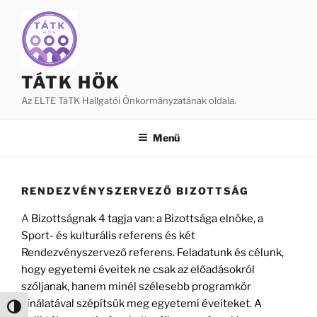
Tartalomhoz
TÁTK HÖK
Az ELTE TáTK Hallgatói Önkormányzatának oldala.
Menü
RENDEZVÉNYSZERVEZŐ BIZOTTSÁG
A
Bizottságnak 4 tagja van: a Bizottsága elnöke, a
Sport- és kulturális referens és két
Rendezvényszervező referens. Feladatunk és célunk,
hogy egyetemi éveitek ne csak az előadásokról
szóljanak, hanem minél szélesebb programkör
kínálatával szépítsük meg egyetemi éveiteket. A
Nagy kontraszt váltása