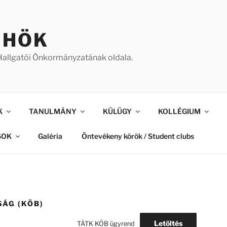
 HÖK
allgatói Önkormányzatának oldala.
K
TANULMÁNY
KÜLÜGY
KOLLÉGIUM
SOK
Galéria
Öntevékeny körök / Student clubs
SÁG (KÖB)
Letöltés
TÁTK KÖB ügyrend