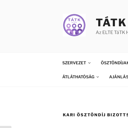
Tartalomhoz
TÁTK
Az ELTE TáTK H
SZERVEZET
ÖSZTÖNDÍJA
ÁTLÁTHATÓSÁG
AJÁNLÁ
KARI ÖSZTÖNDÍJ BIZOTT