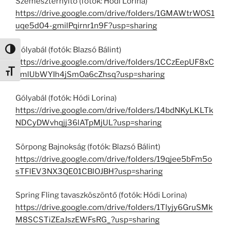
Szemeszternyitó (fotók: Hódi Lorina)
https://drive.google.com/drive/folders/1GMAWtrWOS1
uqe5d04-gmilPqirnr1n9F?usp=sharing
Gólyabál (fotók: Blazsó Bálint)
Nagy kontraszt váltása
https://drive.google.com/drive/folders/1CCzEepUF8xC
Betűméret váltása
YmlUbWYIh4jSmOa6cZhsq?usp=sharing
Gólyabál (fotók: Hódi Lorina)
https://drive.google.com/drive/folders/14bdNKyLKLTk
NDCyDWvhqjj36lATpMjUL?usp=sharing
Sörpong Bajnokság (fotók: Blazsó Bálint)
https://drive.google.com/drive/folders/19qjee5bFm5o
sTFlEV3NX3QE01CBlOJBH?usp=sharing
Spring Fling tavaszköszöntő (fotók: Hódi Lorina)
https://drive.google.com/drive/folders/1Tlyjy6GruSMk
M8SCSTiZEaJszEWFsRG_?usp=sharing