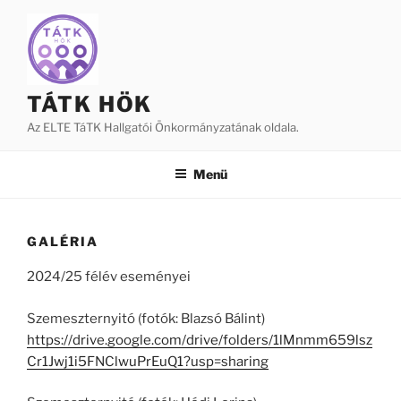
Tartalomhoz
TÁTK HÖK
Az ELTE TáTK Hallgatói Önkormányzatának oldala.
Menü
GALÉRIA
2024/25 félév eseményei
Szemeszternyitó (fotók: Blazsó Bálint)
https://drive.google.com/drive/folders/1lMnmm659lsz
Cr1Jwj1i5FNClwuPrEuQ1?usp=sharing