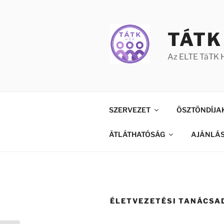
Tartalomhoz
TÁTK
Az ELTE TáTK H
SZERVEZET
ÖSZTÖNDÍJA
ÁTLÁTHATÓSÁG
AJÁNLÁ
ÉLETVEZETÉSI TANÁCSA