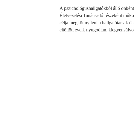
A pszichológushallgatókból álló önké
Életvezetési Tanácsadó részeként működ
célja megkönnyíteni a hallgatótársak él
eltöltött éveik nyugodtan, kiegyensúlyo