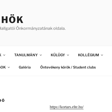
 HÖK
allgatói Önkormányzatának oldala.
K
TANULMÁNY
KÜLÜGY
KOLLÉGIUM
SOK
Galéria
Öntevékeny körök / Student clubs
DÓ
https://kortars.elte.hu/