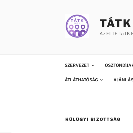
Tartalomhoz
TÁTK
Az ELTE TáTK H
SZERVEZET
ÖSZTÖNDÍJA
ÁTLÁTHATÓSÁG
AJÁNLÁ
KÜLÜGYI BIZOTTSÁG