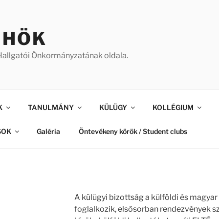
 HÖK
allgatói Önkormányzatának oldala.
K
TANULMÁNY
KÜLÜGY
KOLLÉGIUM
SOK
Galéria
Öntevékeny körök / Student clubs
A külügyi bizottság a külföldi és magyar
foglalkozik, elsősorban rendezvények s