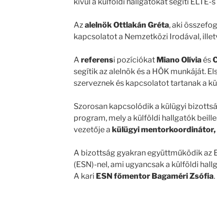
kívül a külföldi hallgatókat segíti ELT
Az
alelnök Ottlakán Gréta
, aki összefog
kapcsolatot a Nemzetközi Irodával, ille
A
referens
i pozíciókat
Miano Olívia
és
C
segítik az alelnök és a HÖK munkáját. 
szerveznek és kapcsolatot tartanak a kül
Szorosan kapcsolódik a külügyi bizott
program, mely a külföldi hallgatók beil
vezetője a
külügyi mentorkoordinátor,
A bizottság gyakran együttműködik az
(ESN)-nel, ami ugyancsak a külföldi hal
A kari
ESN főmentor Bagaméri Zsófia
.