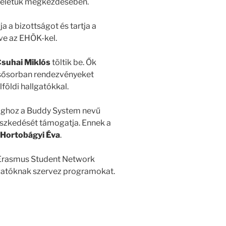
É-s életük megkezdésében.
ja a bizottságot és tartja a
tve az EHÖK-kel.
suhai Miklós
töltik be. Ők
Elsősorban rendezvényeket
földi hallgatókkal.
sághoz a Buddy System nevű
leszkedését támogatja. Ennek a
 Hortobágyi Éva
.
 Erasmus Student Network
lgatóknak szervez programokat.