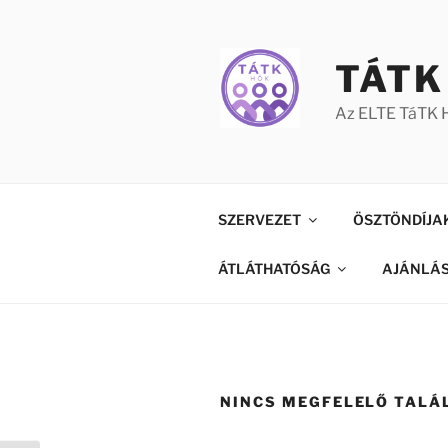
Tartalomhoz
TÁTK
Az ELTE TáTK H
SZERVEZET
ÖSZTÖNDÍJA
ÁTLÁTHATÓSÁG
AJÁNLÁ
NINCS MEGFELELŐ TALÁ