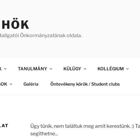
 HÖK
allgatói Önkormányzatának oldala.
K
TANULMÁNY
KÜLÜGY
KOLLÉGIUM
SOK
Galéria
Öntevékeny körök / Student clubs
LAT
Úgy tűnik, nem találtuk meg amit kerestünk. :) T
segíthetne...